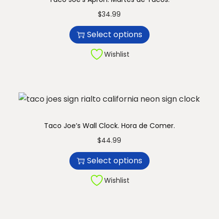
c
e
n
T
$
34.99
t
:
h
Select options
h
$
i
a
3
s
Wishlist
s
0
p
m
.
r
u
9
o
l
9
d
t
t
u
Taco Joe’s Wall Clock. Hora de Comer.
i
h
c
T
$
44.99
p
r
t
h
Select options
l
o
h
i
e
u
a
s
Wishlist
v
g
s
p
a
h
m
r
r
$
u